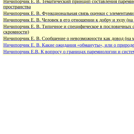
Ничипорчик Е. В. Тематический принцип составления пареми
пространства
Ничипорчик Е. В. Функциональная связь оценки с элементами
Ничипорчик Е. В. Человек в его отношении к добру и худу (на
Ничипорчик Е. В. Типичное и специфическое в пословичных с
скромности)
Ничипорчик Е. В. Сообщение о невозможности как довод (на 
Ничипорчик Е. В. Какие ожидания «обмануты», или о природе
Ничипорчик Е.В. К вопросу о границах паремиологии и сист