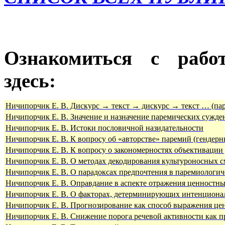
Ознакомиться с рабо
здесь:
Ничипорчик Е. В. Дискурс → текст → дискурс → текст … (пар
Ничипорчик Е. В. Значение и назначение паремических сужден
Ничипорчик Е. В. Истоки пословичной назидательности
Ничипорчик Е. В. К вопросу об «авторстве» паремий (гендерн
Ничипорчик Е. В. К вопросу о закономерностях объективации
Ничипорчик Е. В. О методах декодирования культуроносных 
Ничипорчик Е. В. О парадоксах предпочтения в паремиологич
Ничипорчик Е. В. Оправдание в аспекте отражения ценностны
Ничипорчик Е. В. О факторах, детерминирующих интенциона
Ничипорчик Е. В. Прогнозирование как способ выражения це
Ничипорчик Е. В. Снижение порога речевой активности как пр