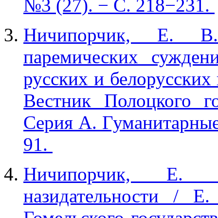
№3 (27). − С. 218−231.
Ничипорчик, Е. В
паремических сужден
русских и белорусских 
Вестник Полоцкого го
Серия А. Гуманитарные 
91.
Ничипорчик, Е. 
назидательности / Е
Гомельского государст