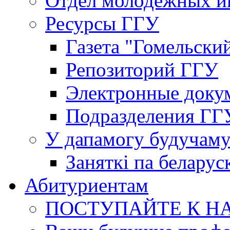
Отдел молодёжных и
Ресурсы ГГУ
Газета "Гомельски
Репозиторий ГГУ
Электронные доку
Подразделения ГГ
У дапамогу будучаму
Заняткi па беларус
Абитуриентам
ПОСТУПАЙТЕ К Н