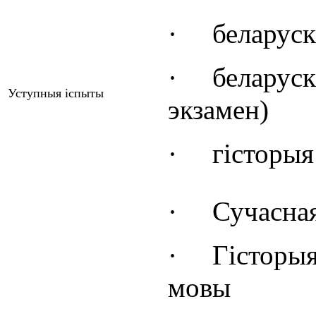
·
беларуск
·
беларуск
Уступныя іспыты
экзамен)
·
гісторыя
·
Сучасная
·
Гісторыя
мовы