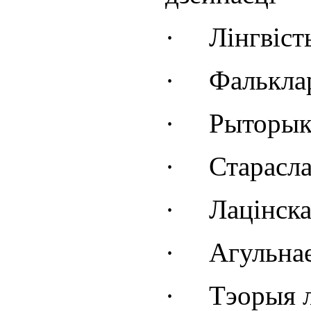
·
Лінгвіст
·
Фалькла
·
Рыторык
·
Старасла
·
Лацінска
·
Агульнае
·
Тэорыя 