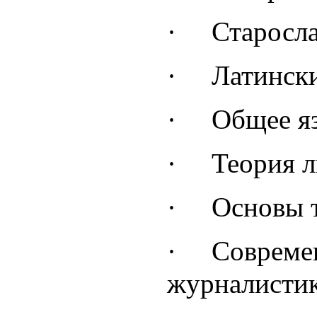
·
Старосл
·
Латинск
·
Общее я
·
Теория 
·
Основы 
·
Совреме
журналисти