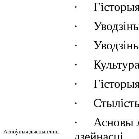
·
Гісторыя
·
Уводзіны
·
Уводзіны
·
Культура
·
Гісторыя
·
Стылісты
·
Асновы 
Асноўныя дысцыпліны
дзейнасці