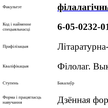
філалагічн
Факультэт
6-05-0232-0
Код і найменне
спецыяльнасці
Літаратурна
Прафілізацыя
Філолаг. Вы
Кваліфікацыя
Ступень
Бакалаўр
Дзённая фор
Форма і працягласць
навучання