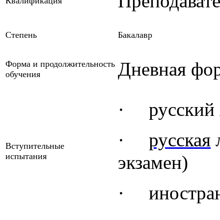
Преподават
Квалификация
Степень
Бакалавр
Дневная фор
Форма и продолжительность
обучения
·
русский 
·
русская
л
Вступительные
испытания
экзамен)
·
иностра