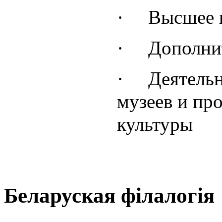
·
Высшее и
·
Дополни
·
Деятельн
музеев и про
культуры
Беларуская філалогія