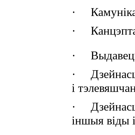
·
Камунік
·
Канцэпт
·
Выдавец
·
Дзейнасц
і тэлевяшча
·
Дзейнас
іншыя віды 