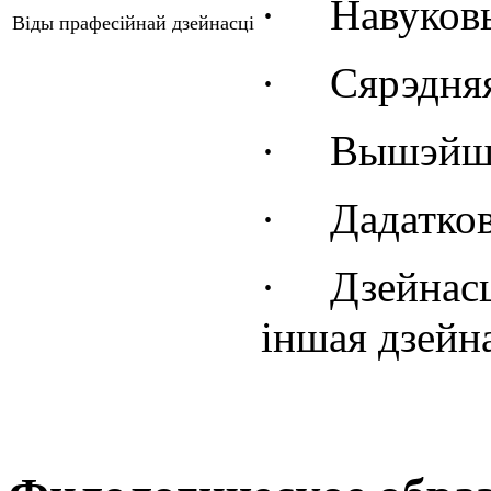
·
Навуковы
Віды прафесійнай дзейнасці
·
Сярэдня
·
Вышэйша
·
Дадатко
·
Дзейнасц
іншая дзейн