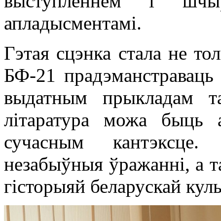
выступленнем і шчыр
апладысментамі.
Гэтая сцэнка стала не то
БФ-21 прадэманстраваць с
выдатным прыкладам та
літаратура можа быць 
сучасным кантэксце.
незабыўныя ўражанні, а т
гісторыяй беларускай кул