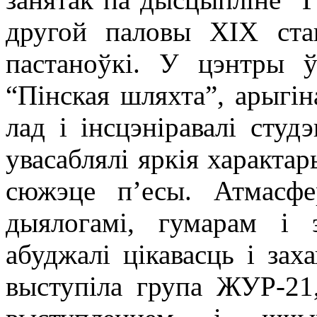
другой паловы ХІХ ста
пастаноўкі. У цэнтры ўв
“Пінская шляхта”, арыгі
лад і інсцэніравалі студ
увасаблялі яркія характар
сюжэце п’есы. Атмасф
дыялогамі, гумарам і 
абуджалі цікавасць і заха
выступіла група ЖУР-21,