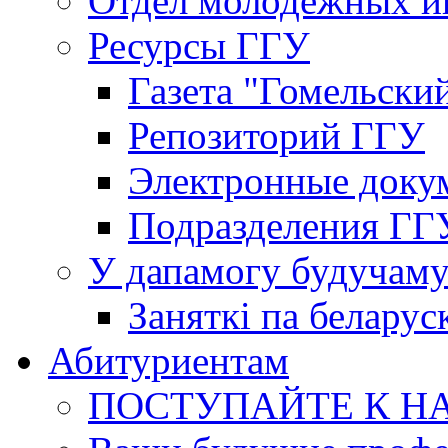
Отдел молодёжных и
Ресурсы ГГУ
Газета "Гомельски
Репозиторий ГГУ
Электронные доку
Подразделения ГГ
У дапамогу будучаму
Заняткi па беларус
Абитуриентам
ПОСТУПАЙТЕ К Н