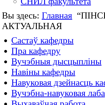
СНИЛ факультета
Вы здесь:
Главная
“ПІНС
АКТУАЛЬНАЯ
Састаў кафедры
Пра кафедру
Вучэбныя дысцыпліны
Навіны кафедры
Навуковая дзейнасць к
Вучэбна-навуковая лаб
Выхаваўчая работа