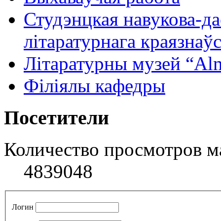
Студэнцкая навукова-да
літаратурнага краязнаўс
Літаратурны музей “Аl
Філіялы кафедры
Посетители
Количество просмотров м
4839048
Логин