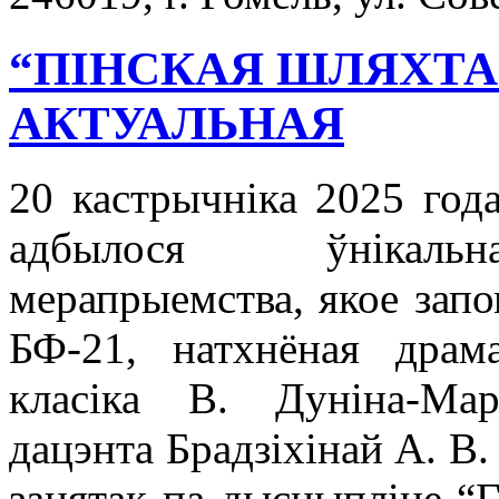
“ПІНСКАЯ ШЛЯХТА
АКТУАЛЬНАЯ
20 кастрычніка 2025 года
адбылося ўнікальна
мерапрыемства, якое зап
БФ-21, натхнёная драма
класіка В. Дуніна-Мар
дацэнта Брадзіхінай А. В
занятак па дысцыпліне “Г