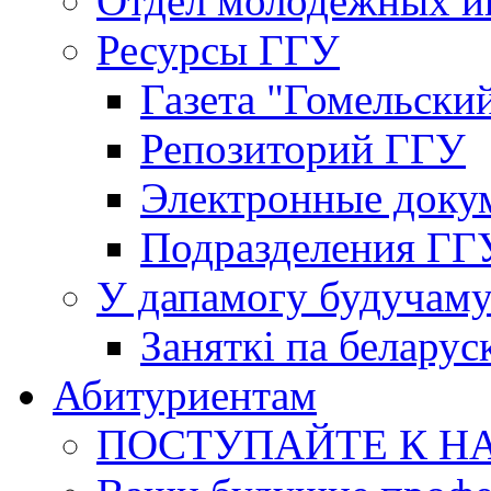
Отдел молодёжных и
Ресурсы ГГУ
Газета "Гомельски
Репозиторий ГГУ
Электронные доку
Подразделения ГГ
У дапамогу будучаму
Заняткi па беларус
Абитуриентам
ПОСТУПАЙТЕ К Н