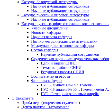
Кафедра белорусской литературы
Научные публикации сотрудников
Научные публикации сотрудников
Кафедра русской и мировой литературы
Научные публикации сотрудников
Кафедра русского, общего и славянского языкознан
Учебные дисциплины
Новости кафедры
Научная работа кафедры
Научно-методический центр русистики
Международные отношения кафедры
Состав кафедры
Научные публикации сотрудников
Студенческая научно-исследовательская лабо
Цели и задачи СНИЛ
Тематика работы СНИЛ
Результаты работы СНИЛ
Воспитательная работа
Филиалы кафедры
ГУО «Гимназия №14 г. Гомеля»
ГУО «Гимназия № 56 г. Гомеля имени А
ГУО «Речицкий районный лицей»
О факультете
Проба пера (творчество студентов)
Центр памяти "Патриотика"