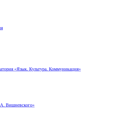
ия
ратория «Язык. Культура. Коммуникация»
.А. Вишневского»