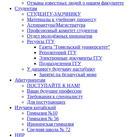
Отзывы известных людей о нашем факультете
Студентам
СТУДЕНТУ-ЗАОЧНИКУ
Материалы к учебному процессу
Аспирантура\Магистратура
Профсоюзный комитет студентов
Отдел молодёжных инициатив
Ресурсы ГГУ
Газета "Гомельский университет"
Репозиторий ГГУ
Электронные документы ГГУ
Подразделения ГГУ
У дапамогу будучаму настаўніку
Заняткi па беларускай мове
Абитуриентам
ПОСТУПАЙТЕ К НАМ!
Ваши будущие профессии
Требования к специалисту
Для поступающих
Изучаем китайский
Гимназия №10
Гимназия № 56
Ирининская гимназия
Средняя школа № 72
НИР