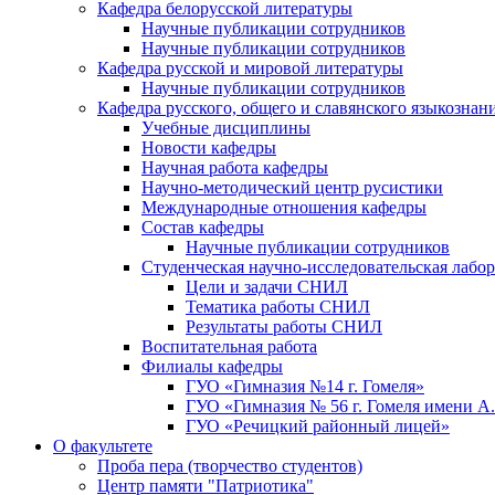
Кафедра белорусской литературы
Научные публикации сотрудников
Научные публикации сотрудников
Кафедра русской и мировой литературы
Научные публикации сотрудников
Кафедра русского, общего и славянского языкознан
Учебные дисциплины
Новости кафедры
Научная работа кафедры
Научно-методический центр русистики
Международные отношения кафедры
Состав кафедры
Научные публикации сотрудников
Студенческая научно-исследовательская лабо
Цели и задачи СНИЛ
Тематика работы СНИЛ
Результаты работы СНИЛ
Воспитательная работа
Филиалы кафедры
ГУО «Гимназия №14 г. Гомеля»
ГУО «Гимназия № 56 г. Гомеля имени А
ГУО «Речицкий районный лицей»
О факультете
Проба пера (творчество студентов)
Центр памяти "Патриотика"