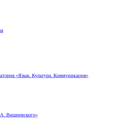
ия
ратория «Язык. Культура. Коммуникация»
.А. Вишневского»