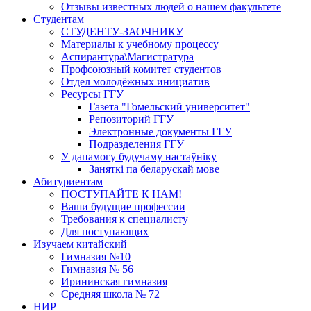
Отзывы известных людей о нашем факультете
Студентам
СТУДЕНТУ-ЗАОЧНИКУ
Материалы к учебному процессу
Аспирантура\Магистратура
Профсоюзный комитет студентов
Отдел молодёжных инициатив
Ресурсы ГГУ
Газета "Гомельский университет"
Репозиторий ГГУ
Электронные документы ГГУ
Подразделения ГГУ
У дапамогу будучаму настаўніку
Заняткi па беларускай мове
Абитуриентам
ПОСТУПАЙТЕ К НАМ!
Ваши будущие профессии
Требования к специалисту
Для поступающих
Изучаем китайский
Гимназия №10
Гимназия № 56
Ирининская гимназия
Средняя школа № 72
НИР