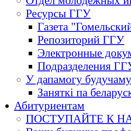
Отдел молодёжных и
Ресурсы ГГУ
Газета "Гомельски
Репозиторий ГГУ
Электронные доку
Подразделения ГГ
У дапамогу будучаму
Заняткi па беларус
Абитуриентам
ПОСТУПАЙТЕ К Н