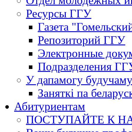
Отдел молодёжных и
Ресурсы ГГУ
Газета "Гомельски
Репозиторий ГГУ
Электронные доку
Подразделения ГГ
У дапамогу будучаму
Заняткi па беларус
Абитуриентам
ПОСТУПАЙТЕ К Н