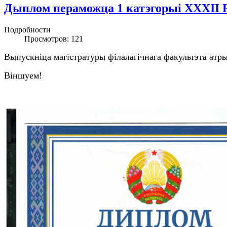
Дыплом пераможца 1 катэгорыі ХХХІІ Р
Подробности
Просмотров: 121
Выпускніца магістратуры філалагічнага факультэта атр
Віншуем!