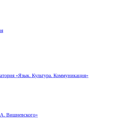
ия
ратория «Язык. Культура. Коммуникация»
.А. Вишневского»