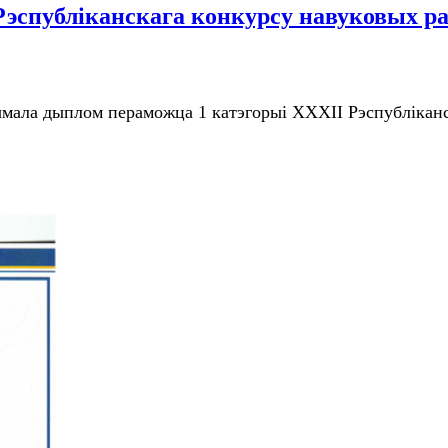
эспубліканскага конкурсу навуковых ра
ымала дыплом пераможца 1 катэгорыі ХХХІІ Рэспубліканс