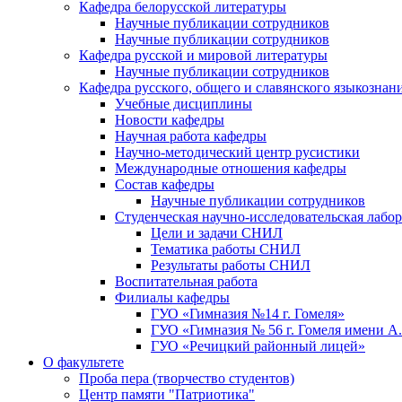
Кафедра белорусской литературы
Научные публикации сотрудников
Научные публикации сотрудников
Кафедра русской и мировой литературы
Научные публикации сотрудников
Кафедра русского, общего и славянского языкознан
Учебные дисциплины
Новости кафедры
Научная работа кафедры
Научно-методический центр русистики
Международные отношения кафедры
Состав кафедры
Научные публикации сотрудников
Студенческая научно-исследовательская лабо
Цели и задачи СНИЛ
Тематика работы СНИЛ
Результаты работы СНИЛ
Воспитательная работа
Филиалы кафедры
ГУО «Гимназия №14 г. Гомеля»
ГУО «Гимназия № 56 г. Гомеля имени А
ГУО «Речицкий районный лицей»
О факультете
Проба пера (творчество студентов)
Центр памяти "Патриотика"