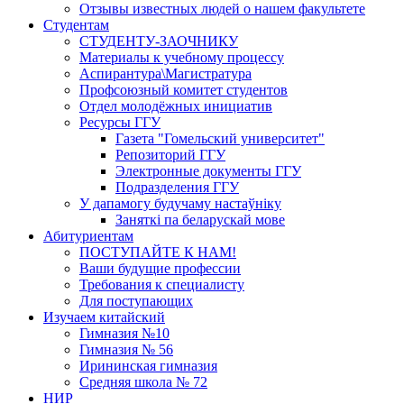
Отзывы известных людей о нашем факультете
Студентам
СТУДЕНТУ-ЗАОЧНИКУ
Материалы к учебному процессу
Аспирантура\Магистратура
Профсоюзный комитет студентов
Отдел молодёжных инициатив
Ресурсы ГГУ
Газета "Гомельский университет"
Репозиторий ГГУ
Электронные документы ГГУ
Подразделения ГГУ
У дапамогу будучаму настаўніку
Заняткi па беларускай мове
Абитуриентам
ПОСТУПАЙТЕ К НАМ!
Ваши будущие профессии
Требования к специалисту
Для поступающих
Изучаем китайский
Гимназия №10
Гимназия № 56
Ирининская гимназия
Средняя школа № 72
НИР