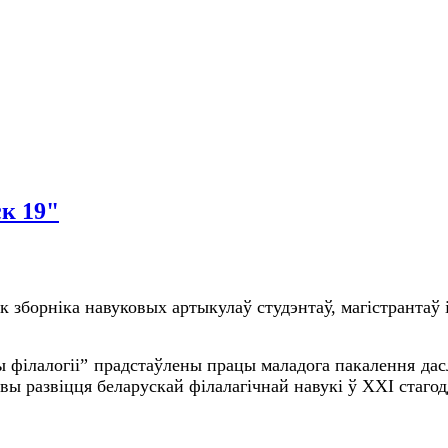
к 19"
зборніка навуковых артыкулаў студэнтаў, магістрантаў і
філалогіі” прадстаўлены працы маладога пакалення дасле
 развіцця беларускай філалагічнай навукі ў ХХІ стагод