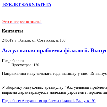
БУКЛЕТ ФАКУЛЬТЕТА
Это интересно знать!
Контакты
246019, г. Гомель, ул. Советская, д. 108
Актуальныя праблемы філалогіі. Выпус
Подробности
Просмотров: 130
Напрыканцы навучальнага года выйшаў у свет 19 выпуск 
У зборніку навуковых артыкулаў “Актуальныя праблемы 
выразна характарызуюць належны ўзровень і перспектывы
Подробнее: Актуальныя праблемы філалогіі. Выпуск 19"