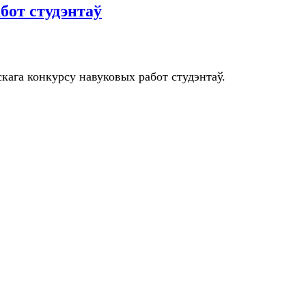
бот студэнтаў
кага конкурсу навуковых работ студэнтаў.