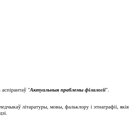
 аспірантаў "
Актуальныя праблемы філалогіі
".
дчыкаў літаратуры, мовы, фальклору і этнаграфіі, якія
дзі.