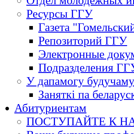
Отдел молодёжных и
Ресурсы ГГУ
Газета "Гомельски
Репозиторий ГГУ
Электронные доку
Подразделения ГГ
У дапамогу будучаму
Заняткi па беларус
Абитуриентам
ПОСТУПАЙТЕ К Н