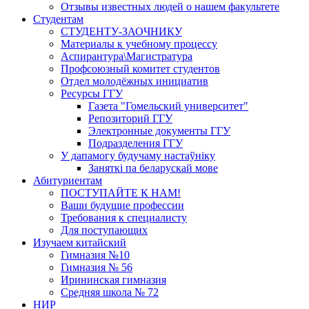
Отзывы известных людей о нашем факультете
Студентам
СТУДЕНТУ-ЗАОЧНИКУ
Материалы к учебному процессу
Аспирантура\Магистратура
Профсоюзный комитет студентов
Отдел молодёжных инициатив
Ресурсы ГГУ
Газета "Гомельский университет"
Репозиторий ГГУ
Электронные документы ГГУ
Подразделения ГГУ
У дапамогу будучаму настаўніку
Заняткi па беларускай мове
Абитуриентам
ПОСТУПАЙТЕ К НАМ!
Ваши будущие профессии
Требования к специалисту
Для поступающих
Изучаем китайский
Гимназия №10
Гимназия № 56
Ирининская гимназия
Средняя школа № 72
НИР