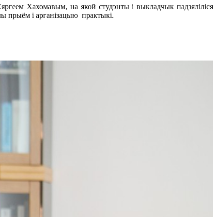
яргеем Хахомавым, на якой студэнты і выкладчык падзяліліся
ёплы прыём і арганізацыю практыкі.