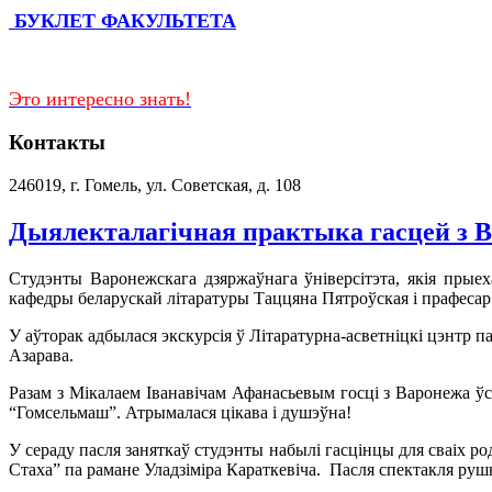
БУКЛЕТ ФАКУЛЬТЕТА
Это интересно знать!
Контакты
246019, г. Гомель, ул. Советская, д. 108
Дыялекталагічная практыка гасцей з В
Студэнты Варонежскага дзяржаўнага ўніверсітэта, якія прыех
кафедры беларускай літаратуры Таццяна Пятроўская і прафеса
У аўторак адбылася экскурсія ў Літаратурна-асветніцкі цэнтр
Азарава.
Разам з Мікалаем Іванавічам Афанасьевым госці з Варонежа ў
“Гомсельмаш”. Атрымалася цікава і душэўна!
У сераду пасля заняткаў студэнты набылі гасцінцы для сваіх р
Стаха” па рамане Уладзіміра Караткевіча. Пасля спектакля рушы