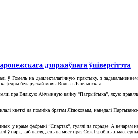
аронежскага дзяржаўнага ўніверсітэта
алі ў Гомель на дыялекталагічную практыку, з задавальненнем н
р кафедры беларускай мовы Вольга Ляшчынская.
 памяці пра Вялікую Айчынную вайну “Патрыётыка”, якую правял
склалі кветкі да помніка братам Лізюковым, наведалі Партызанс
одных у краме фабрыкі “Спартак”, гулялі па горадзе. А вечарам н
лі ў парк, каб паглядзець на мост праз Сож і зрабіць атмасферны