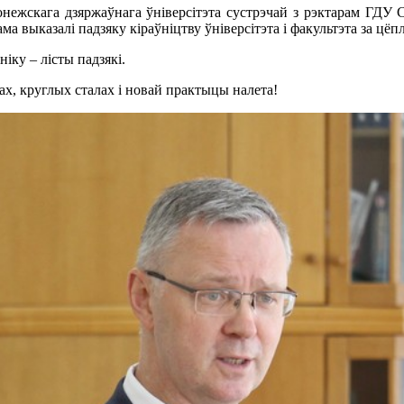
нежскага дзяржаўнага ўніверсітэта сустрэчай з рэктарам ГДУ С
сама выказалі падзяку кіраўніцтву ўніверсітэта і факультэта за ц
іку – лісты падзякі.
ах, круглых сталах і новай практыцы налета!