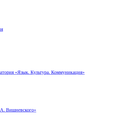
ия
ратория «Язык. Культура. Коммуникация»
.А. Вишневского»