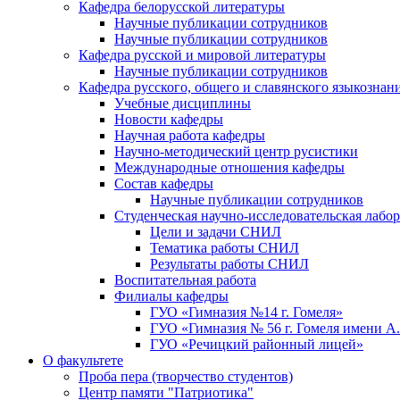
Кафедра белорусской литературы
Научные публикации сотрудников
Научные публикации сотрудников
Кафедра русской и мировой литературы
Научные публикации сотрудников
Кафедра русского, общего и славянского языкознан
Учебные дисциплины
Новости кафедры
Научная работа кафедры
Научно-методический центр русистики
Международные отношения кафедры
Состав кафедры
Научные публикации сотрудников
Студенческая научно-исследовательская лабо
Цели и задачи СНИЛ
Тематика работы СНИЛ
Результаты работы СНИЛ
Воспитательная работа
Филиалы кафедры
ГУО «Гимназия №14 г. Гомеля»
ГУО «Гимназия № 56 г. Гомеля имени А
ГУО «Речицкий районный лицей»
О факультете
Проба пера (творчество студентов)
Центр памяти "Патриотика"