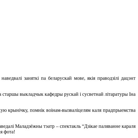
аведвалі заняткі па беларускай мове, якія праводзілі дацэнт
а старшы выкладчык кафедры рускай і сусветнай літаратуры Іна
кую крынічку, помнік воінам-вызваліцелям каля прадпрыемства
аведалі Маладзёжны тэатр – спектакль “Дзікае паляванне караля
я фота!