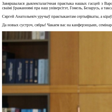
Завяршылася дыялекталагічная практыка нашых гасцей з Варо
сваімі ўражаннямі пра наш універсітэт, Гомель, Беларусь, а так
Сяргей Анатольевіч уручыў практыкантам сертыфікаты, а кіраўн
Да новых сустрэч, сябры! Чакаем вас на канферэнцыях, семінар