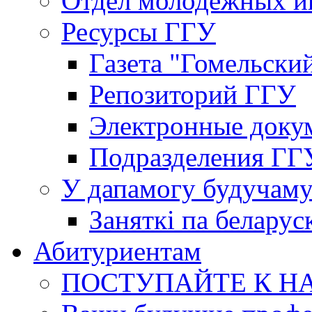
Отдел молодёжных и
Ресурсы ГГУ
Газета "Гомельски
Репозиторий ГГУ
Электронные доку
Подразделения ГГ
У дапамогу будучаму
Заняткi па беларус
Абитуриентам
ПОСТУПАЙТЕ К Н